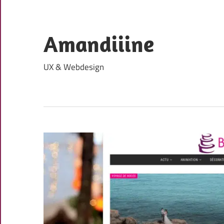
Skip
to
content
Amandiiine
UX & Webdesign