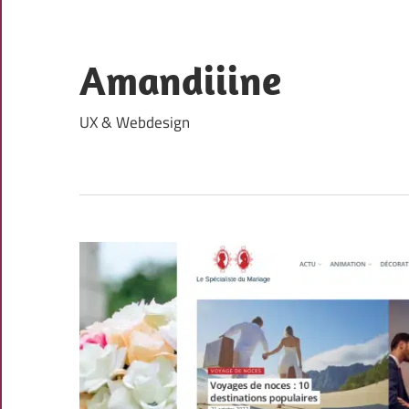
Skip
to
content
Amandiiine
UX & Webdesign