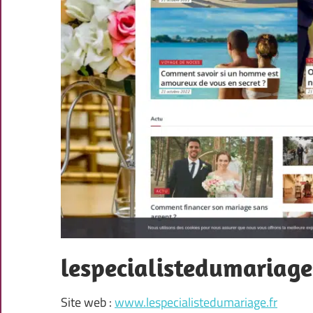
lespecialistedumariage
Site web :
www.lespecialistedumariage.fr