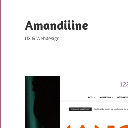
Skip
to
content
Amandiiine
UX & Webdesign