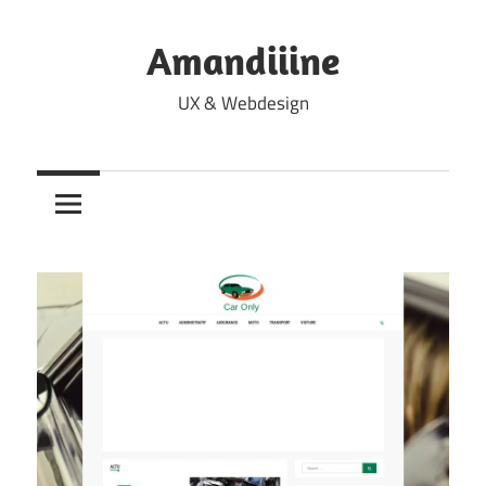
Skip
to
Amandiiine
content
UX & Webdesign