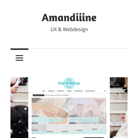
Skip
to
Amandiiine
content
UX & Webdesign