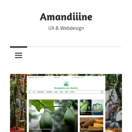
Skip
to
Amandiiine
content
UX & Webdesign