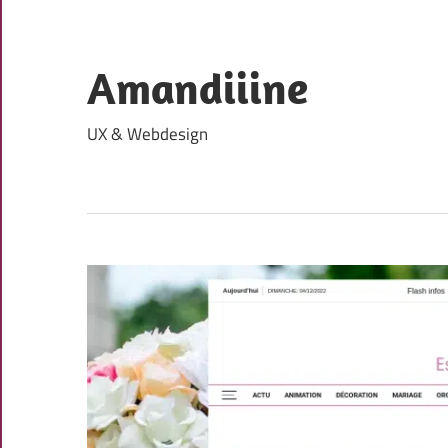
Skip
to
content
Amandiiine
UX & Webdesign