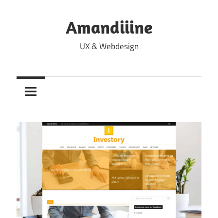
Skip
to
Amandiiine
content
UX & Webdesign