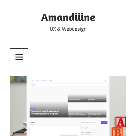
Skip
to
Amandiiine
content
UX & Webdesign