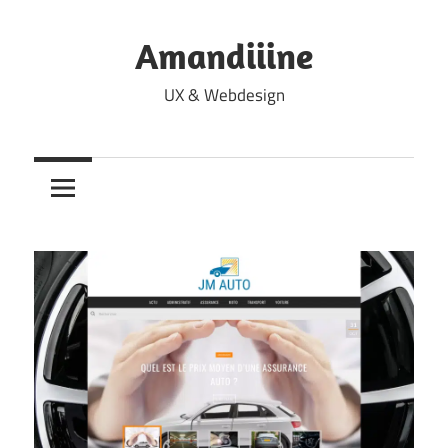
Skip
to
Amandiiine
content
UX & Webdesign