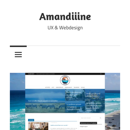
Skip
to
Amandiiine
content
UX & Webdesign