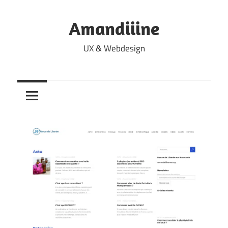
Skip
to
Amandiiine
content
UX & Webdesign