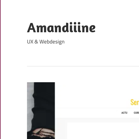
Skip
to
content
Amandiiine
UX & Webdesign