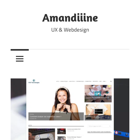
Skip
to
Amandiiine
content
UX & Webdesign