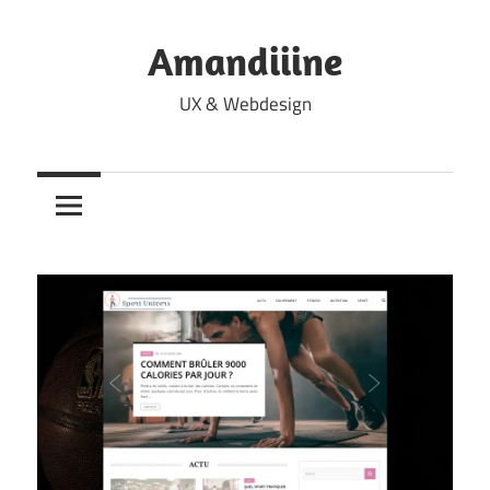
Skip
to
Amandiiine
content
UX & Webdesign