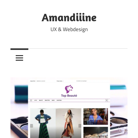
Skip
to
Amandiiine
content
UX & Webdesign