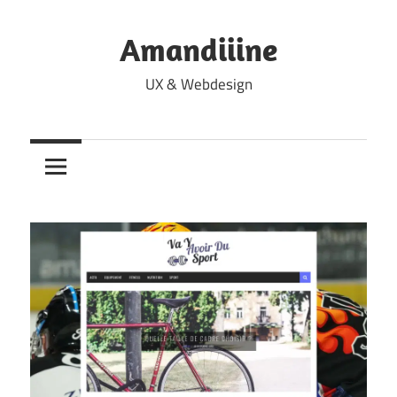
Skip
to
Amandiiine
content
UX & Webdesign