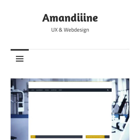
Skip
to
Amandiiine
content
UX & Webdesign